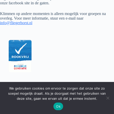
onze facebook site in de gaten.
Klimmen op andere momenten is alleen mogelijk voor groepen na
overleg. Voor meer informatie, stuur een e-mail naar
info@fliegerhorst.nl
We gebruiken cookies om ervoor te zorgen dat onze site zo
soepel mogelijk draait. Als je doorgaat met het gebruiken van
deze site, gaan we ervan uit dat je ermee instemt.
Ok
Copyright © 2026 - WordPress thema door
CreativeThemes